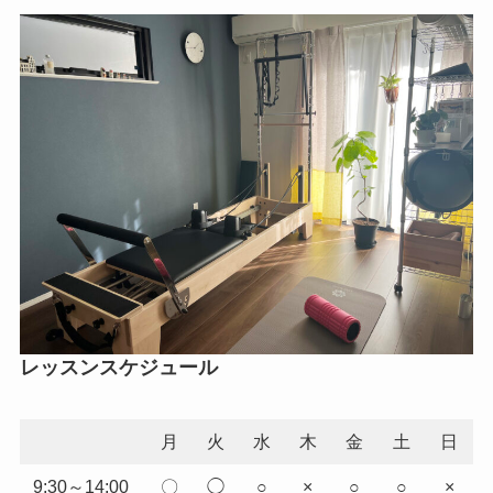
レッスンスケジュール
月
火
水
木
金
土
日
9:30～14:00
〇
◯
○
×
○
○
×