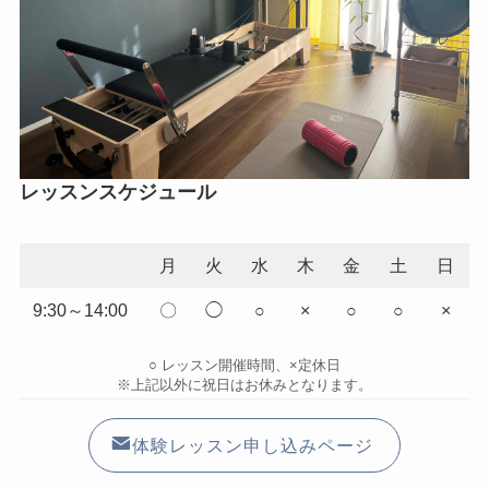
レッスンスケジュール
月
火
水
木
金
土
日
9:30～14:00
〇
◯
○
×
○
○
×
○ レッスン開催時間、×定休日
※上記以外に祝日はお休みとなります。
体験レッスン申し込みページ